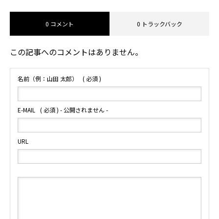
よくあるご質問
0 コメント
0 トラックバック
総合お問合せ
この記事へのコメントはありません。
名前（例：山田 太郎）
( 必須 )
サービス一覧
ファクトリーサポート
ロジスティクス倉庫管理
環
E-MAIL
( 必須 ) - 公開されません -
URL