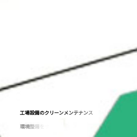
工
場
設
備
の
ク
リ
ー
ン
メ
ン
テ
ナ
ン
ス
環
境
整
備
を
サ
ポ
ー
ト