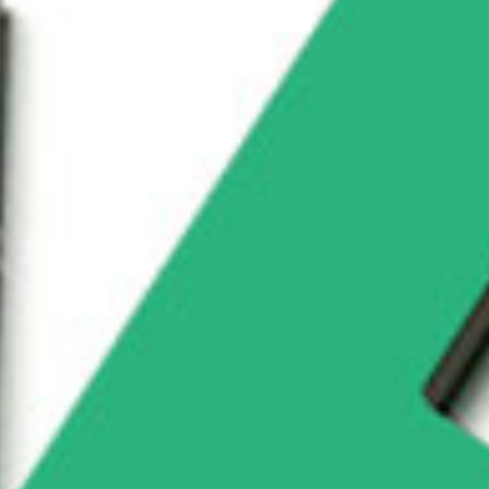
作
業
効
率
化
の
お
手
伝
い