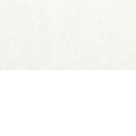
TEL
CONTACT
わたしたちは仕事を支える快適をつくる
70年以上の確かな実績から、クオリティーの高い仕事をご提供し、よ
り良い環境を創り、仕事を支え、お客様の快適を創ります。
三陽建材は滋賀県大津市を拠点に、
【1】工場メンテナンス等を行う「ファクトリーサポート」
【2】物流・保管・管理を一括して行う「ロジスティクス」