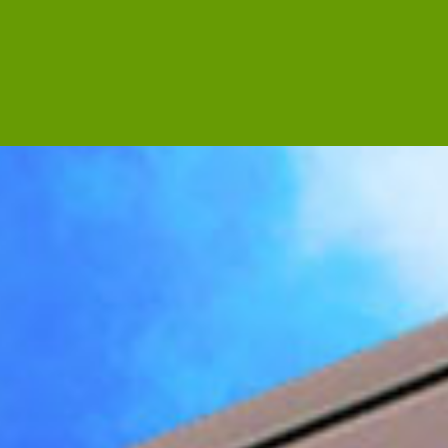
会社案内
採用情報
ニュース一覧
よくあるご質問
総合お問合せ
サービス一覧
ファクトリーサポート
ロジスティクス倉庫管理
環